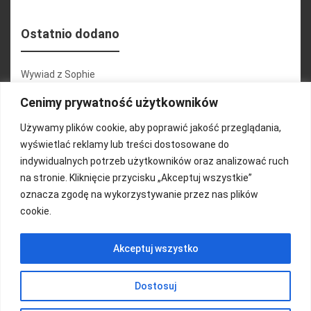
Ostatnio dodano
Wywiad z Sophie
Konferencja 2.1
Cenimy prywatność użytkowników
Martyna Wojciechowska
Używamy plików cookie, aby poprawić jakość przeglądania,
wyświetlać reklamy lub treści dostosowane do
Relacja zdjęciowa 25.09.2024r (cz.2)
indywidualnych potrzeb użytkowników oraz analizować ruch
Wywiady z uczestnikami
na stronie. Kliknięcie przycisku „Akceptuj wszystkie”
oznacza zgodę na wykorzystywanie przez nas plików
cookie.
FUNDACJA KOLOROWO
Akceptuj wszystko
Copyright 2016/ Autor: ThemeWisdom
Dostosuj