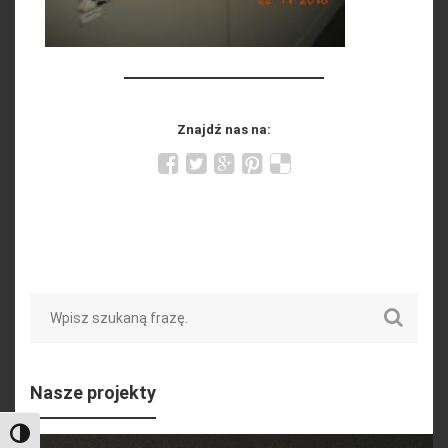
Znajdź nas na:
Search
Nasze projekty
Toggle High Contrast