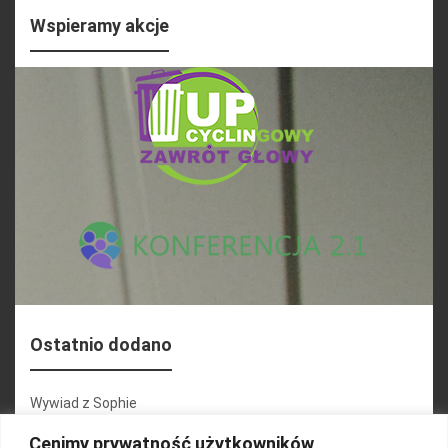
Wspieramy akcje
Ostatnio dodano
Wywiad z Sophie
Konferencja 2.1
Cenimy prywatność użytkowników