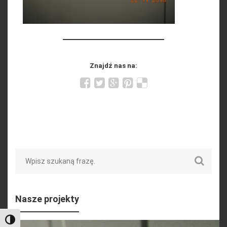
Znajdź nas na:
Search
Nasze projekty
Toggle High Contrast