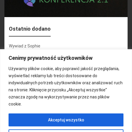
Ostatnio dodano
Wywiad z Sophie
Konferencja 2.1
Cenimy prywatność użytkowników
Martyna Wojciechowska
Używamy plików cookie, aby poprawić jakość przeglądania,
wyświetlać reklamy lub treści dostosowane do
Relacja zdjęciowa 25.09.2024r (cz.2)
indywidualnych potrzeb użytkowników oraz analizować ruch
Wywiady z uczestnikami
na stronie. Kliknięcie przycisku „Akceptuj wszystkie”
oznacza zgodę na wykorzystywanie przez nas plików
cookie.
FUNDACJA KOLOROWO
Akceptuj wszystko