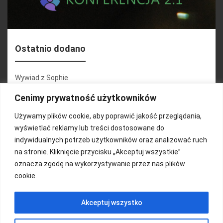
Ostatnio dodano
Wywiad z Sophie
Konferencja 2.1
Cenimy prywatność użytkowników
Martyna Wojciechowska
Używamy plików cookie, aby poprawić jakość przeglądania,
wyświetlać reklamy lub treści dostosowane do
Relacja zdjęciowa 25.09.2024r (cz.2)
indywidualnych potrzeb użytkowników oraz analizować ruch
Wywiady z uczestnikami
na stronie. Kliknięcie przycisku „Akceptuj wszystkie”
oznacza zgodę na wykorzystywanie przez nas plików
cookie.
FUNDACJA KOLOROWO
Akceptuj wszystko