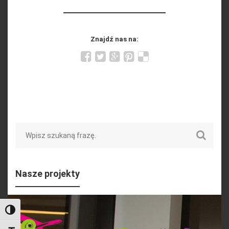
Znajdź nas na:
Search
Nasze projekty
Toggle High Contrast