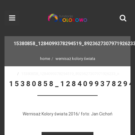
15380858_1284099378294519_892362730797192623
home
wernisaż kolory świata
15380858_1284099378294519_8923627307971926233_n
15380858_128409937829
Wernisaż Kolory świata 2016/ foto: Jan Cichoń