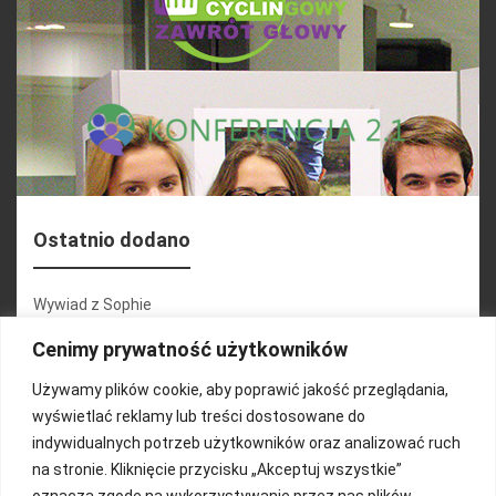
Ostatnio dodano
Wywiad z Sophie
Konferencja 2.1
Cenimy prywatność użytkowników
Martyna Wojciechowska
Używamy plików cookie, aby poprawić jakość przeglądania,
wyświetlać reklamy lub treści dostosowane do
Relacja zdjęciowa 25.09.2024r (cz.2)
indywidualnych potrzeb użytkowników oraz analizować ruch
Wywiady z uczestnikami
na stronie. Kliknięcie przycisku „Akceptuj wszystkie”
oznacza zgodę na wykorzystywanie przez nas plików