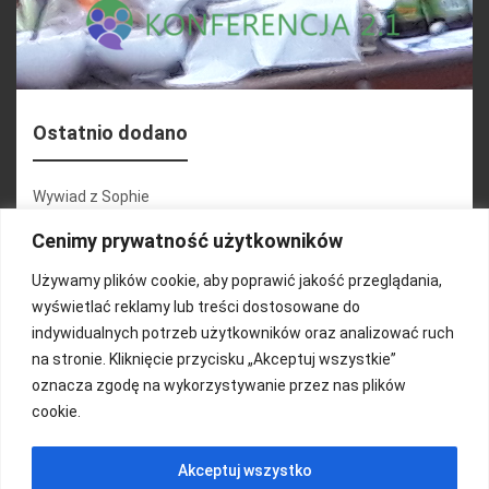
Ostatnio dodano
Wywiad z Sophie
Konferencja 2.1
Cenimy prywatność użytkowników
Martyna Wojciechowska
Używamy plików cookie, aby poprawić jakość przeglądania,
wyświetlać reklamy lub treści dostosowane do
Relacja zdjęciowa 25.09.2024r (cz.2)
indywidualnych potrzeb użytkowników oraz analizować ruch
Wywiady z uczestnikami
na stronie. Kliknięcie przycisku „Akceptuj wszystkie”
oznacza zgodę na wykorzystywanie przez nas plików
cookie.
FUNDACJA KOLOROWO
Akceptuj wszystko