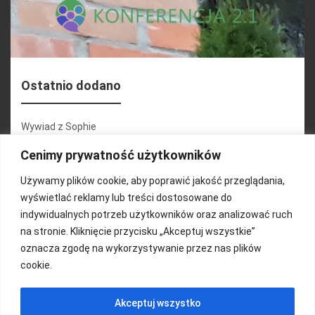
Ostatnio dodano
Wywiad z Sophie
Konferencja 2.1
Cenimy prywatność użytkowników
Martyna Wojciechowska
Używamy plików cookie, aby poprawić jakość przeglądania,
wyświetlać reklamy lub treści dostosowane do
Relacja zdjęciowa 25.09.2024r (cz.2)
indywidualnych potrzeb użytkowników oraz analizować ruch
Wywiady z uczestnikami
na stronie. Kliknięcie przycisku „Akceptuj wszystkie”
oznacza zgodę na wykorzystywanie przez nas plików
cookie.
FUNDACJA KOLOROWO
Akceptuj wszystko