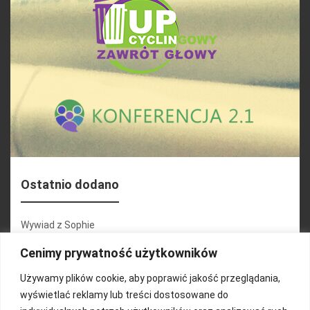
Ostatnio dodano
Wywiad z Sophie
Konferencja 2.1
Cenimy prywatność użytkowników
Martyna Wojciechowska
Używamy plików cookie, aby poprawić jakość przeglądania,
wyświetlać reklamy lub treści dostosowane do
Relacja zdjęciowa 25.09.2024r (cz.2)