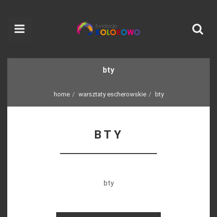
bty
home
warsztaty escherowskie
bty
BTY
bty