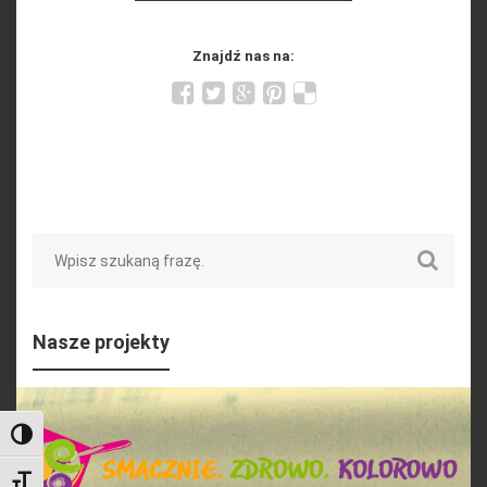
Znajdź nas na:
Search
Nasze projekty
Toggle High Contrast
Toggle Font size