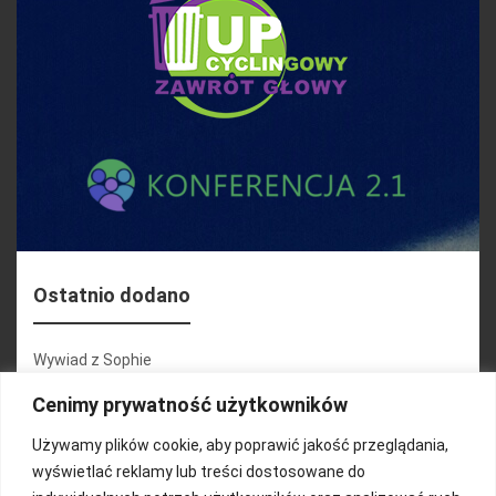
Ostatnio dodano
Wywiad z Sophie
Konferencja 2.1
Cenimy prywatność użytkowników
Martyna Wojciechowska
Używamy plików cookie, aby poprawić jakość przeglądania,
wyświetlać reklamy lub treści dostosowane do
Relacja zdjęciowa 25.09.2024r (cz.2)