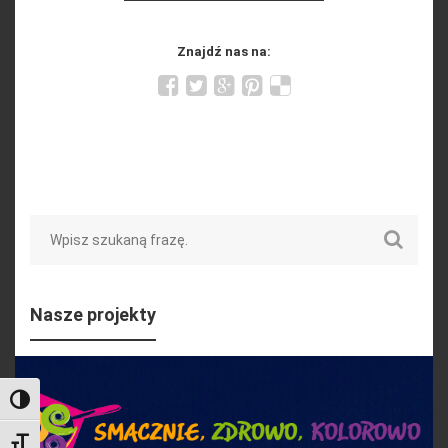
Znajdź nas na:
Search
Nasze projekty
Toggle High Contrast
Toggle Font size