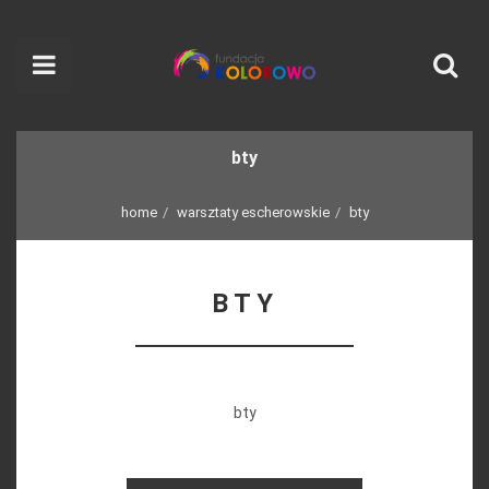
bty
home
warsztaty escherowskie
bty
BTY
bty