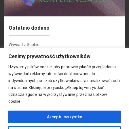
Ostatnio dodano
Wywiad z Sophie
Konferencja 2.1
Cenimy prywatność użytkowników
Martyna Wojciechowska
Używamy plików cookie, aby poprawić jakość przeglądania,
wyświetlać reklamy lub treści dostosowane do
Relacja zdjęciowa 25.09.2024r (cz.2)
indywidualnych potrzeb użytkowników oraz analizować ruch
Wywiady z uczestnikami
na stronie. Kliknięcie przycisku „Akceptuj wszystkie”
oznacza zgodę na wykorzystywanie przez nas plików
cookie.
FUNDACJA KOLOROWO
Akceptuj wszystko
Copyright 2016/ Autor: ThemeWisdom