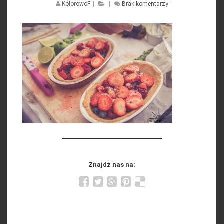
KolorowoF
|
|
Brak komentarzy
Znajdź nas na: