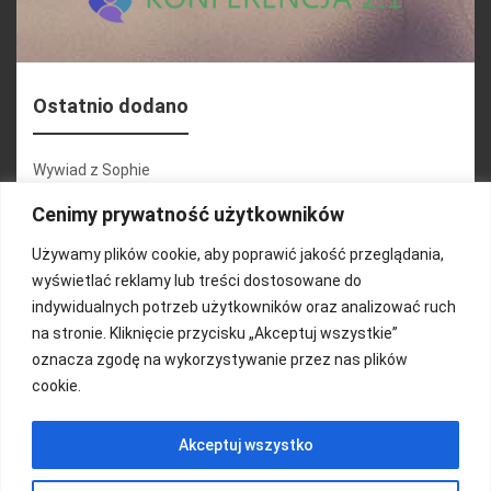
Ostatnio dodano
Wywiad z Sophie
Konferencja 2.1
Cenimy prywatność użytkowników
Martyna Wojciechowska
Używamy plików cookie, aby poprawić jakość przeglądania,
wyświetlać reklamy lub treści dostosowane do
Relacja zdjęciowa 25.09.2024r (cz.2)
indywidualnych potrzeb użytkowników oraz analizować ruch
Wywiady z uczestnikami
na stronie. Kliknięcie przycisku „Akceptuj wszystkie”
oznacza zgodę na wykorzystywanie przez nas plików
cookie.
FUNDACJA KOLOROWO
Akceptuj wszystko
Copyright 2016/ Autor: ThemeWisdom