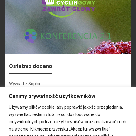
Ostatnio dodano
Wywiad z Sophie
Konferencja 2.1
Cenimy prywatność użytkowników
Martyna Wojciechowska
Używamy plików cookie, aby poprawić jakość przeglądania,
wyświetlać reklamy lub treści dostosowane do
Relacja zdjęciowa 25.09.2024r (cz.2)
indywidualnych potrzeb użytkowników oraz analizować ruch
Wywiady z uczestnikami
na stronie. Kliknięcie przycisku „Akceptuj wszystkie”