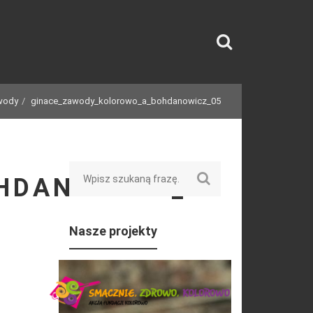
wody
ginace_zawody_kolorowo_a_bohdanowicz_05
Search
HDANOWICZ_05
Nasze projekty