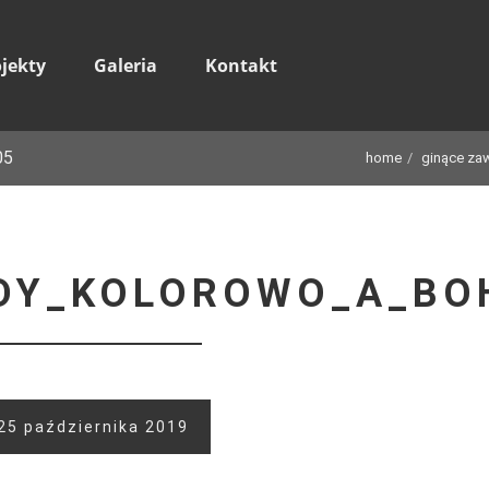
ojekty
Galeria
Kontakt
05
home
ginące za
DY_KOLOROWO_A_BO
25 października 2019