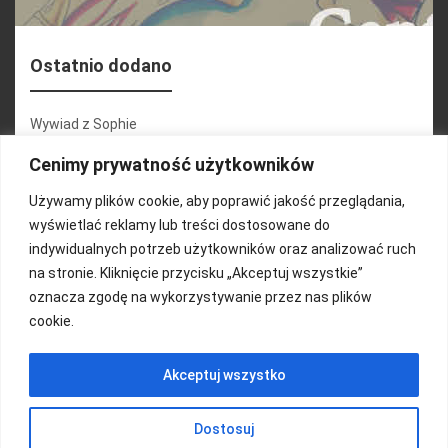
Ostatnio dodano
Wywiad z Sophie
Konferencja 2.1
Cenimy prywatność użytkowników
Martyna Wojciechowska
Używamy plików cookie, aby poprawić jakość przeglądania,
wyświetlać reklamy lub treści dostosowane do
Relacja zdjęciowa 25.09.2024r (cz.2)
indywidualnych potrzeb użytkowników oraz analizować ruch
Wywiady z uczestnikami
na stronie. Kliknięcie przycisku „Akceptuj wszystkie”
oznacza zgodę na wykorzystywanie przez nas plików
cookie.
FUNDACJA KOLOROWO
Akceptuj wszystko
Copyright 2016/ Autor: ThemeWisdom
Dostosuj