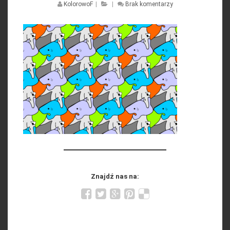
KolorowoF
|
|
Brak komentarzy
Znajdź nas na: