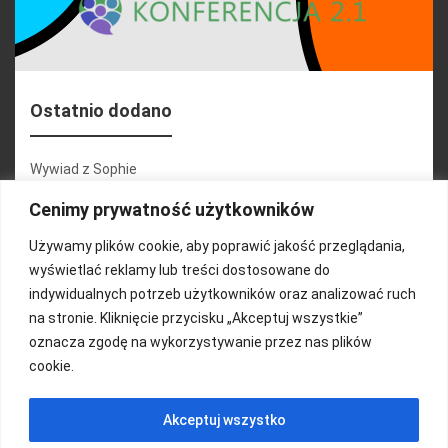
Ostatnio dodano
Wywiad z Sophie
Konferencja 2.1
Cenimy prywatność użytkowników
Martyna Wojciechowska
Używamy plików cookie, aby poprawić jakość przeglądania,
wyświetlać reklamy lub treści dostosowane do
Relacja zdjęciowa 25.09.2024r (cz.2)
indywidualnych potrzeb użytkowników oraz analizować ruch
Wywiady z uczestnikami
na stronie. Kliknięcie przycisku „Akceptuj wszystkie”
oznacza zgodę na wykorzystywanie przez nas plików
cookie.
FUNDACJA KOLOROWO
Akceptuj wszystko