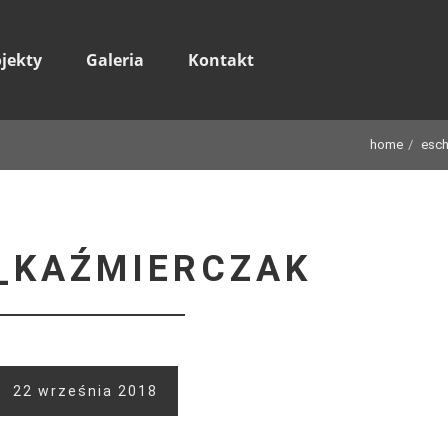
ojekty
Galeria
Kontakt
home
esch
_KAŹMIERCZAK
22 września 2018