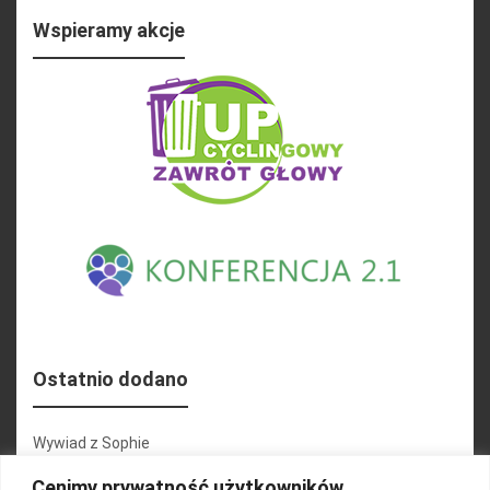
Wspieramy akcje
Ostatnio dodano
Wywiad z Sophie
Konferencja 2.1
Cenimy prywatność użytkowników