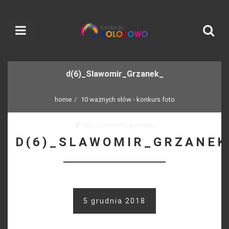
d(6)_Slawomir_Grzanek_
home
10 ważnych słów - konkurs foto
d(6)_slawomir_grzanek_
D(6)_SLAWOMIR_GRZANEK
5 grudnia 2018