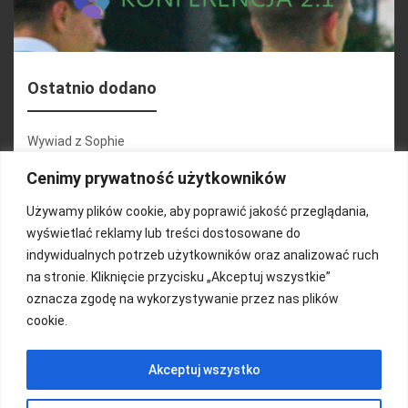
Ostatnio dodano
Wywiad z Sophie
Konferencja 2.1
Cenimy prywatność użytkowników
Martyna Wojciechowska
Używamy plików cookie, aby poprawić jakość przeglądania,
wyświetlać reklamy lub treści dostosowane do
Relacja zdjęciowa 25.09.2024r (cz.2)
indywidualnych potrzeb użytkowników oraz analizować ruch
Wywiady z uczestnikami
na stronie. Kliknięcie przycisku „Akceptuj wszystkie”
oznacza zgodę na wykorzystywanie przez nas plików
cookie.
FUNDACJA KOLOROWO
Akceptuj wszystko
Copyright 2016/ Autor: ThemeWisdom