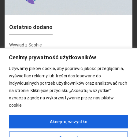
Ostatnio dodano
Wywiad z Sophie
Konferencja 2.1
Cenimy prywatność użytkowników
Martyna Wojciechowska
Używamy plików cookie, aby poprawić jakość przeglądania,
wyświetlać reklamy lub treści dostosowane do
Relacja zdjęciowa 25.09.2024r (cz.2)
indywidualnych potrzeb użytkowników oraz analizować ruch
Wywiady z uczestnikami
na stronie. Kliknięcie przycisku „Akceptuj wszystkie”
oznacza zgodę na wykorzystywanie przez nas plików
cookie.
FUNDACJA KOLOROWO
Akceptuj wszystko
Copyright 2016/ Autor: ThemeWisdom