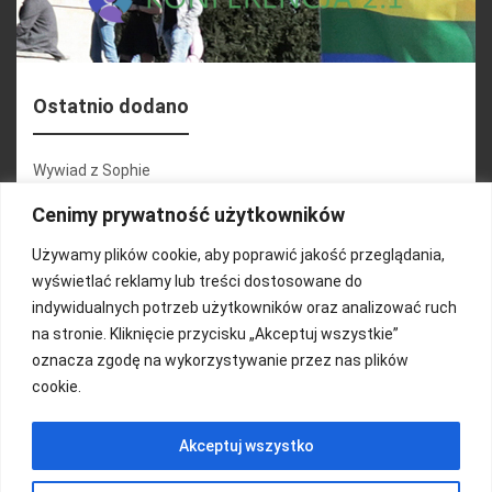
Ostatnio dodano
Wywiad z Sophie
Konferencja 2.1
Cenimy prywatność użytkowników
Martyna Wojciechowska
Używamy plików cookie, aby poprawić jakość przeglądania,
wyświetlać reklamy lub treści dostosowane do
Relacja zdjęciowa 25.09.2024r (cz.2)
indywidualnych potrzeb użytkowników oraz analizować ruch
Wywiady z uczestnikami
na stronie. Kliknięcie przycisku „Akceptuj wszystkie”
oznacza zgodę na wykorzystywanie przez nas plików
cookie.
FUNDACJA KOLOROWO
Akceptuj wszystko
Copyright 2016/ Autor: ThemeWisdom