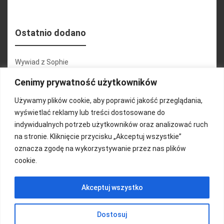
Ostatnio dodano
Wywiad z Sophie
Konferencja 2.1
Cenimy prywatność użytkowników
Martyna Wojciechowska
Używamy plików cookie, aby poprawić jakość przeglądania,
wyświetlać reklamy lub treści dostosowane do
Relacja zdjęciowa 25.09.2024r (cz.2)
indywidualnych potrzeb użytkowników oraz analizować ruch
Wywiady z uczestnikami
na stronie. Kliknięcie przycisku „Akceptuj wszystkie”
oznacza zgodę na wykorzystywanie przez nas plików
cookie.
FUNDACJA KOLOROWO
Akceptuj wszystko
Copyright 2016/ Autor: ThemeWisdom
Dostosuj