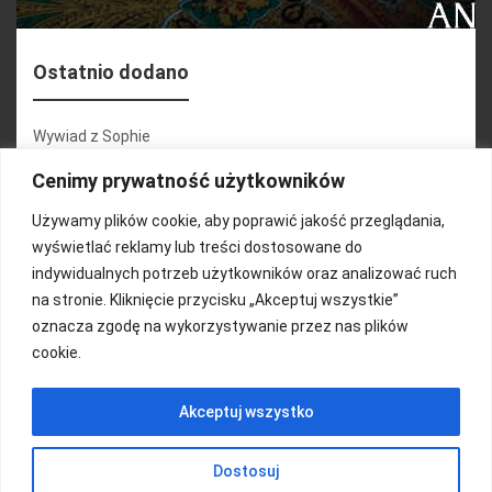
Ostatnio dodano
Wywiad z Sophie
Konferencja 2.1
Cenimy prywatność użytkowników
Martyna Wojciechowska
Używamy plików cookie, aby poprawić jakość przeglądania,
wyświetlać reklamy lub treści dostosowane do
Relacja zdjęciowa 25.09.2024r (cz.2)
indywidualnych potrzeb użytkowników oraz analizować ruch
Wywiady z uczestnikami
na stronie. Kliknięcie przycisku „Akceptuj wszystkie”
oznacza zgodę na wykorzystywanie przez nas plików
cookie.
FUNDACJA KOLOROWO
Akceptuj wszystko
Copyright 2016/ Autor: ThemeWisdom
Dostosuj