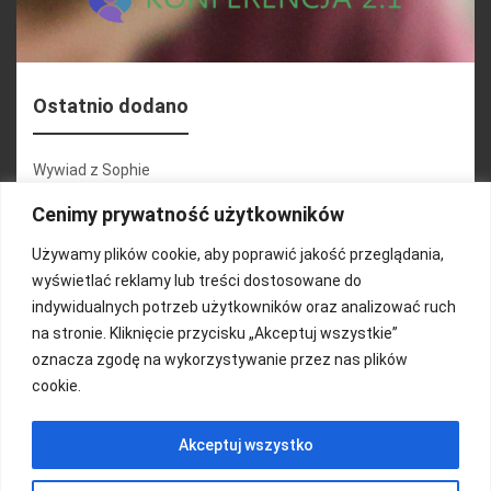
Ostatnio dodano
Wywiad z Sophie
Konferencja 2.1
Cenimy prywatność użytkowników
Martyna Wojciechowska
Używamy plików cookie, aby poprawić jakość przeglądania,
wyświetlać reklamy lub treści dostosowane do
Relacja zdjęciowa 25.09.2024r (cz.2)
indywidualnych potrzeb użytkowników oraz analizować ruch
Wywiady z uczestnikami
na stronie. Kliknięcie przycisku „Akceptuj wszystkie”
oznacza zgodę na wykorzystywanie przez nas plików
cookie.
FUNDACJA KOLOROWO
Akceptuj wszystko
Copyright 2016/ Autor: ThemeWisdom