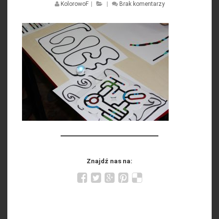
KolorowoF
|
|
Brak komentarzy
Znajdź nas na: