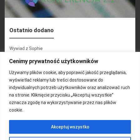
Ostatnio dodano
Wywiad z Sophie
Konferencja 2.1
Cenimy prywatność użytkowników
Martyna Wojciechowska
Używamy plików cookie, aby poprawić jakość przeglądania,
wyświetlać reklamy lub treści dostosowane do
Relacja zdjęciowa 25.09.2024r (cz.2)
indywidualnych potrzeb użytkowników oraz analizować ruch
Wywiady z uczestnikami
na stronie. Kliknięcie przycisku „Akceptuj wszystkie”
oznacza zgodę na wykorzystywanie przez nas plików
cookie.
FUNDACJA KOLOROWO
Akceptuj wszystko
Copyright 2016/ Autor: ThemeWisdom