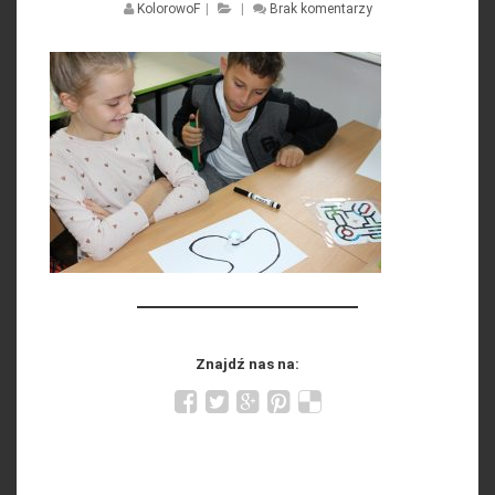
KolorowoF
|
|
Brak komentarzy
Znajdź nas na: