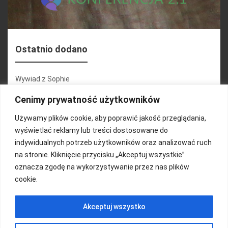
Ostatnio dodano
Wywiad z Sophie
Konferencja 2.1
Cenimy prywatność użytkowników
Martyna Wojciechowska
Używamy plików cookie, aby poprawić jakość przeglądania,
wyświetlać reklamy lub treści dostosowane do
Relacja zdjęciowa 25.09.2024r (cz.2)
indywidualnych potrzeb użytkowników oraz analizować ruch
Wywiady z uczestnikami
na stronie. Kliknięcie przycisku „Akceptuj wszystkie”
oznacza zgodę na wykorzystywanie przez nas plików
cookie.
FUNDACJA KOLOROWO
Akceptuj wszystko
Copyright 2016/ Autor: ThemeWisdom