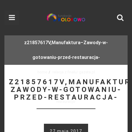
z21857617V,Manufaktura–Zawody-w-
gotowaniu-przed-restauracja-
home
relacja z finału/ gazeta.pl
Z21857617V,MANUFAKTUR
z21857617v,manufaktura–zawody-w-gotowaniu-przed-
ZAWODY-W-GOTOWANIU-
PRZED-RESTAURACJA-
restauracja-
27 maja 2017