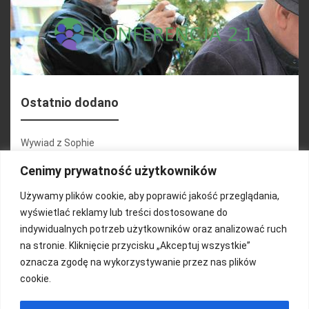
Ostatnio dodano
Wywiad z Sophie
Konferencja 2.1
Cenimy prywatność użytkowników
Martyna Wojciechowska
Używamy plików cookie, aby poprawić jakość przeglądania,
wyświetlać reklamy lub treści dostosowane do
Relacja zdjęciowa 25.09.2024r (cz.2)
indywidualnych potrzeb użytkowników oraz analizować ruch
Wywiady z uczestnikami
na stronie. Kliknięcie przycisku „Akceptuj wszystkie”
oznacza zgodę na wykorzystywanie przez nas plików
cookie.