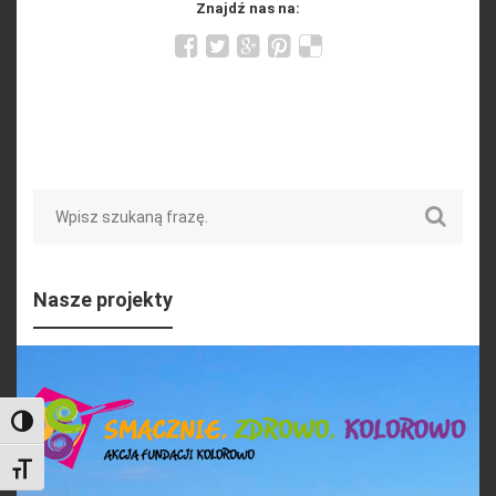
Znajdź nas na:
Search
Nasze projekty
Toggle High Contrast
Toggle Font size