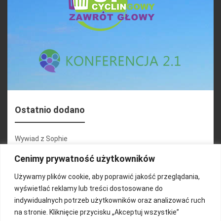
Ostatnio dodano
Wywiad z Sophie
Konferencja 2.1
Cenimy prywatność użytkowników
Martyna Wojciechowska
Używamy plików cookie, aby poprawić jakość przeglądania,
wyświetlać reklamy lub treści dostosowane do
Relacja zdjęciowa 25.09.2024r (cz.2)
indywidualnych potrzeb użytkowników oraz analizować ruch
Wywiady z uczestnikami
na stronie. Kliknięcie przycisku „Akceptuj wszystkie”