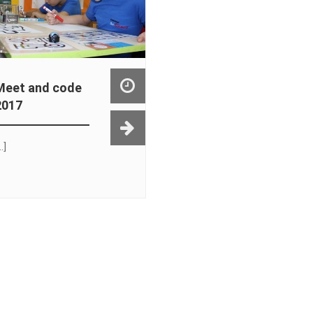
Meet and code
2017
..]