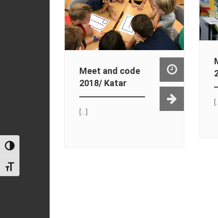
Meet and code
2018/ Katar
[.
[...]
Toggle High Contrast
Toggle Font size