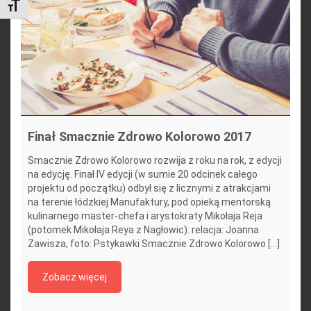
Toggle Font size
Finał Smacznie Zdrowo Kolorowo 2017
Smacznie Zdrowo Kolorowo rozwija z roku na rok, z edycji
na edycję. Finał IV edycji (w sumie 20 odcinek całego
projektu od początku) odbył się z licznymi z atrakcjami
na terenie łódzkiej Manufaktury, pod opieką mentorską
kulinarnego master-chefa i arystokraty Mikołaja Reja
(potomek Mikołaja Reya z Nagłowic). relacja: Joanna
Zawisza, foto: Pstykawki Smacznie Zdrowo Kolorowo [...]
Zobacz więcej