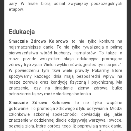
pary. W finale biorą udział zwycięzcy poszczególnych
etapów.
Edukacja
Smacznie Zdrowo Kolorowo
to nie tylko konkurs na
najsmaczniejsze danie. To nie tylko rywalizacja o palmę
pierwszeństwa wśród kucharzy –amatorów. To także, a
może przede wszystkim akcja edukacyjna promująca
zdrowy tryb życia. Wielu zwykło mówić; „jesteś tym, co jesz”.
W powiedzeniu tym tkwi wiele prawdy. Pokarmy, które
spożywamy każdego dnia mają bezpośredni wpływ na
nasze zdrowie oraz kondycję fizyczną i psychiczną. Ma
znaczenie, czy na śniadanie zjemy zdrową bułkę
pełnoziarnistą czy może słodkiego batonika.
Smacznie Zdrowo Kolorowo
to nie tylko wspólne
gotowanie. To promocja zdrowego stylu odżywiania. Młodzi
członkowie szkolnej społeczności dowiadują się, jakie
znaczenie w codziennej diecie odgrywają warzywa i owoce,
poznają zioła, które oprócz tego, iż poprawiają smak dania,