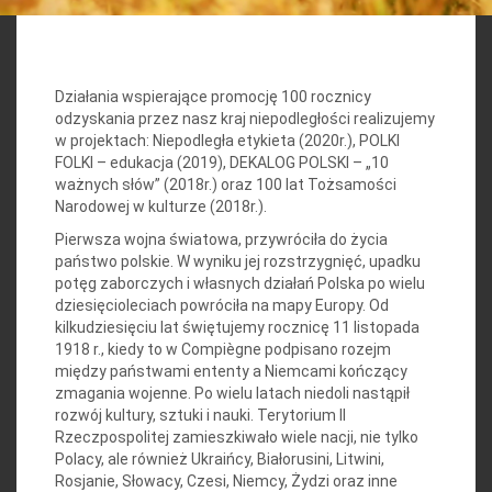
Działania wspierające promocję 100 rocznicy
odzyskania przez nasz kraj niepodległości realizujemy
w projektach: Niepodległa etykieta (2020r.), POLKI
FOLKI – edukacja (2019), DEKALOG POLSKI – „10
ważnych słów” (2018r.) oraz 100 lat Tożsamości
Narodowej w kulturze (2018r.).
Pierwsza wojna światowa, przywróciła do życia
państwo polskie. W wyniku jej rozstrzygnięć, upadku
potęg zaborczych i własnych działań Polska po wielu
dziesięcioleciach powróciła na mapy Europy. Od
kilkudziesięciu lat świętujemy rocznicę 11 listopada
1918 r., kiedy to w Compiègne podpisano rozejm
między państwami ententy a Niemcami kończący
zmagania wojenne. Po wielu latach niedoli nastąpił
rozwój kultury, sztuki i nauki. Terytorium II
Rzeczpospolitej zamieszkiwało wiele nacji, nie tylko
Polacy, ale również Ukraińcy, Białorusini, Litwini,
Rosjanie, Słowacy, Czesi, Niemcy, Żydzi oraz inne