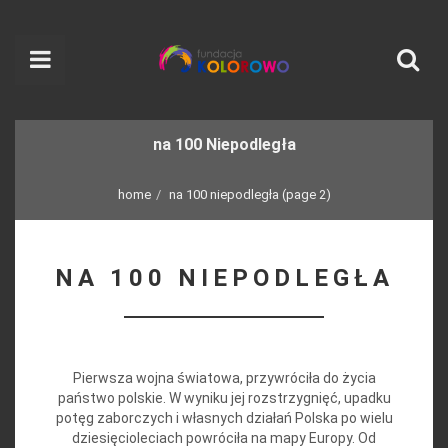
na 100 Niepodległa
home
na 100 niepodległa
(page 2)
NA 100 NIEPODLEGŁA
Pierwsza wojna światowa, przywróciła do życia
państwo polskie. W wyniku jej rozstrzygnięć, upadku
potęg zaborczych i własnych działań Polska po wielu
dziesięcioleciach powróciła na mapy Europy. Od