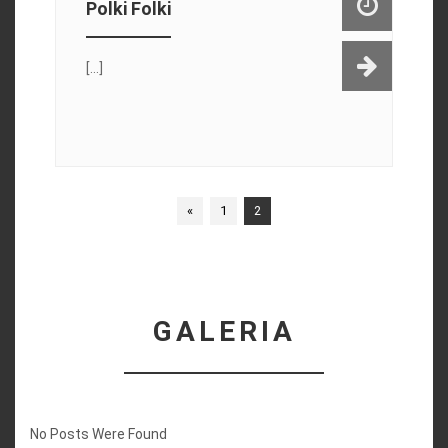
Polki Folki
[...]
«
1
2
GALERIA
No Posts Were Found