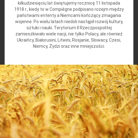
kilkudziesięciu lat świętujemy rocznicę 11 listopada
1918 r., kiedy to w Compiègne podpisano rozejm między
państwami ententy a Niemcami kończący zmagania
wojenne. Po wielu latach niedoli nastąpił rozwój kultury,
sztuki i nauki. Terytorium II Rzeczpospolitej
zamieszkiwało wiele nacji, nie tylko Polacy, ale również
Ukraińcy, Białorusini, Litwini, Rosjanie, Słowacy, Czesi,
Niemcy, Żydzi oraz inne mniejszości.