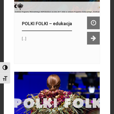
POLKI FOLKI – edukacja
[...]
Toggle High Contrast
Toggle Font size