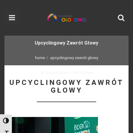
Upcyclingowy Zawrót Głowy
home
upcyclingowy zawrót głowy
upcyclingowy zawrót głowy
UPCYCLINGOWY ZAWRÓT
GŁOWY
Toggle High Contrast