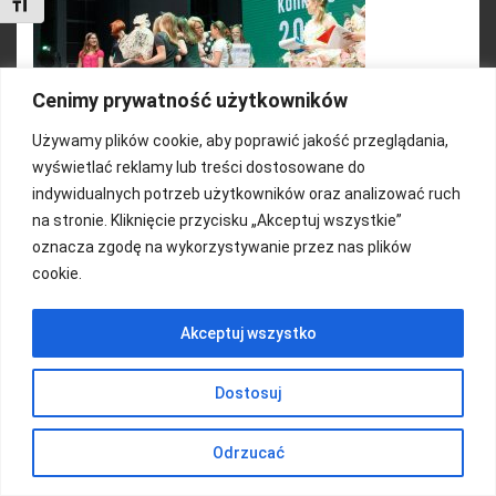
Toggle Font size
Cenimy prywatność użytkowników
Używamy plików cookie, aby poprawić jakość przeglądania,
wyświetlać reklamy lub treści dostosowane do
Organizator: Fundacja RAZEM
indywidualnych potrzeb użytkowników oraz analizować ruch
na stronie. Kliknięcie przycisku „Akceptuj wszystkie”
oznacza zgodę na wykorzystywanie przez nas plików
cookie.
FUNDACJA KOLOROWO
Akceptuj wszystko
Copyright 2016/ Autor: ThemeWisdom
Dostosuj
Odrzucać