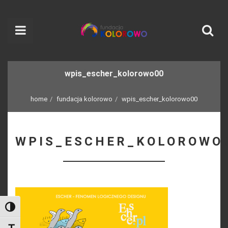
wpis_escher_kolorowo00
home
fundacja kolorowo
wpis_escher_kolorowo00
WPIS_ESCHER_KOLOROWO
Toggle High Contrast