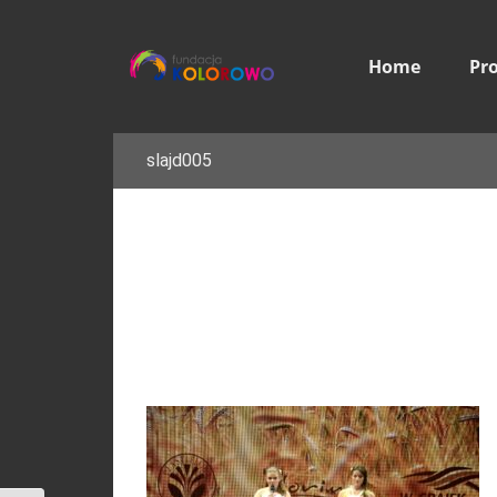
Home
Pr
slajd005