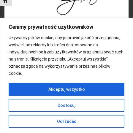
Toggle Font size
Cenimy prywatność użytkowników
Używamy plików cookie, aby poprawić jakość przeglądania,
FUNDACJA KOLOROWO
wyświetlać reklamy lub treści dostosowane do
indywidualnych potrzeb użytkowników oraz analizować ruch
Copyright 2016/ Autor: ThemeWisdom
na stronie. Kliknięcie przycisku „Akceptuj wszystkie”
oznacza zgodę na wykorzystywanie przez nas plików
cookie.
Akceptuj wszystko
Dostosuj
Odrzucać