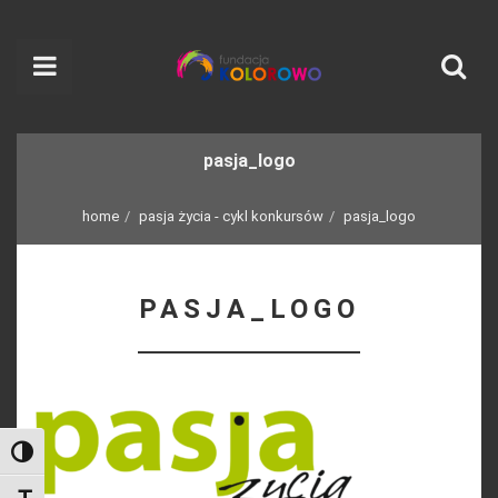
pasja_logo
home
pasja życia - cykl konkursów
pasja_logo
PASJA_LOGO
Toggle High Contrast