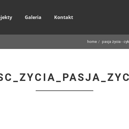
ojekty
Galeria
Kontakt
home
pasja życia - c
SC_ZYCIA_PASJA_ZYC