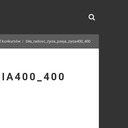
ykl konkursów
04a_radosc_zycia_pasja_zycia400_400
IA400_400