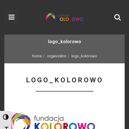
logo_kolorowo
home
organizator
logo_kolorowo
LOGO_KOLOROWO
Toggle High Contrast