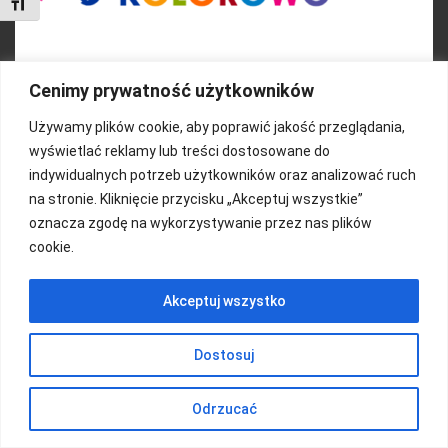
Toggle Font size
Cenimy prywatność użytkowników
FUNDACJA KOLOROWO
Używamy plików cookie, aby poprawić jakość przeglądania,
wyświetlać reklamy lub treści dostosowane do
indywidualnych potrzeb użytkowników oraz analizować ruch
Copyright 2016/ Autor: ThemeWisdom
na stronie. Kliknięcie przycisku „Akceptuj wszystkie”
oznacza zgodę na wykorzystywanie przez nas plików
cookie.
Akceptuj wszystko
Dostosuj
Odrzucać