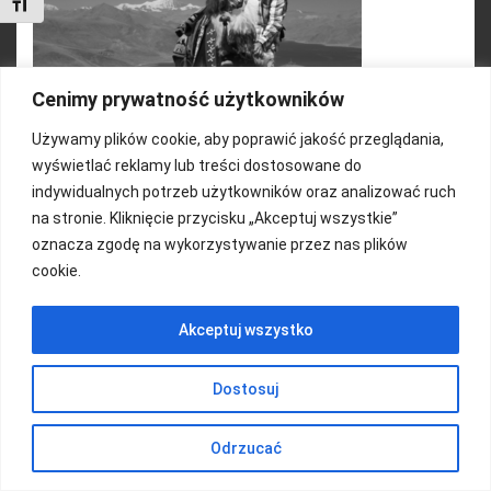
Toggle Font size
Cenimy prywatność użytkowników
Używamy plików cookie, aby poprawić jakość przeglądania,
wyświetlać reklamy lub treści dostosowane do
indywidualnych potrzeb użytkowników oraz analizować ruch
na stronie. Kliknięcie przycisku „Akceptuj wszystkie”
FUNDACJA KOLOROWO
oznacza zgodę na wykorzystywanie przez nas plików
cookie.
Copyright 2016/ Autor: ThemeWisdom
Akceptuj wszystko
Dostosuj
Odrzucać