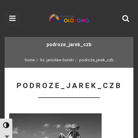
podroze_jarek_czb
home
ks. jarosław burski
podroze_jarek_czb
PODROZE_JAREK_CZB
Toggle High Contrast