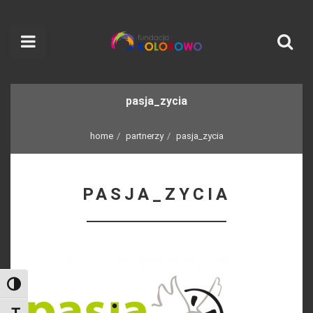
pasja_zycia
home
partnerzy
pasja_zycia
PASJA_ZYCIA
Toggle High Contrast