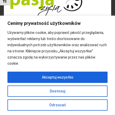
Toggle Font size
Cenimy prywatność użytkowników
Używamy plików cookie, aby poprawić jakość przeglądania,
wyświetlać reklamy lub treści dostosowane do
indywidualnych potrzeb użytkowników oraz analizować ruch
FUNDACJA KOLOROWO
na stronie. Kliknięcie przycisku „Akceptuj wszystkie”
oznacza zgodę na wykorzystywanie przez nas plików
Copyright 2016/ Autor: ThemeWisdom
cookie.
Akceptuj wszystko
Dostosuj
Odrzucać