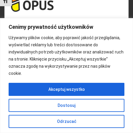
Toggle Font size
Cenimy prywatność użytkowników
Używamy plików cookie, aby poprawić jakość przeglądania,
wyświetlać reklamy lub treści dostosowane do
indywidualnych potrzeb użytkowników oraz analizować ruch
FUNDACJA KOLOROWO
na stronie. Kliknięcie przycisku „Akceptuj wszystkie”
oznacza zgodę na wykorzystywanie przez nas plików
Copyright 2016/ Autor: ThemeWisdom
cookie.
Akceptuj wszystko
Dostosuj
Odrzucać