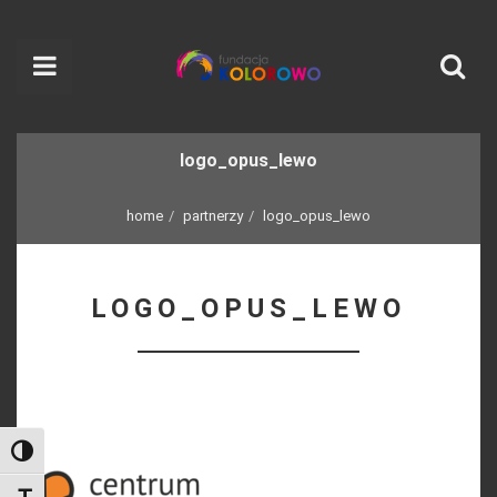
logo_opus_lewo
home
partnerzy
logo_opus_lewo
LOGO_OPUS_LEWO
Toggle High Contrast