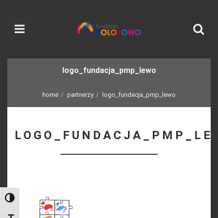
logo_fundacja_pmp_lewo
home
partnerzy
logo_fundacja_pmp_lewo
LOGO_FUNDACJA_PMP_LE
Toggle High Contrast