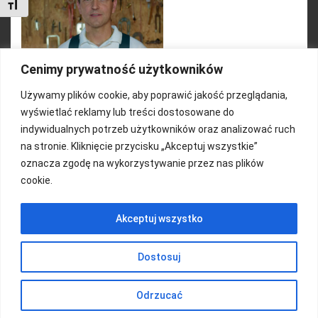
Toggle Font size
Cenimy prywatność użytkowników
Używamy plików cookie, aby poprawić jakość przeglądania,
wyświetlać reklamy lub treści dostosowane do
indywidualnych potrzeb użytkowników oraz analizować ruch
na stronie. Kliknięcie przycisku „Akceptuj wszystkie”
oznacza zgodę na wykorzystywanie przez nas plików
cookie.
FUNDACJA KOLOROWO
Akceptuj wszystko
Copyright 2016/ Autor: ThemeWisdom
Dostosuj
Odrzucać