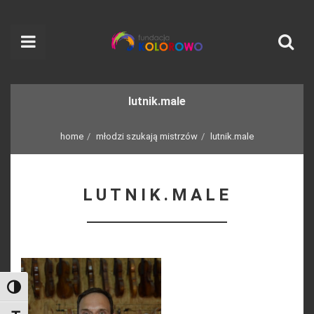
lutnik.male
home
młodzi szukają mistrzów
lutnik.male
LUTNIK.MALE
Toggle High Contrast