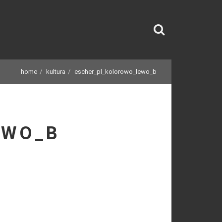
home
kultura
escher_pl_kolorowo_lewo_b
EWO_B