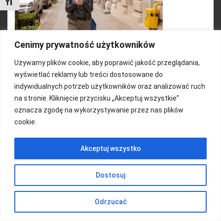
Toggle Font size
Cenimy prywatność użytkowników
Używamy plików cookie, aby poprawić jakość przeglądania,
wyświetlać reklamy lub treści dostosowane do
FUNDACJA KOLOROWO
indywidualnych potrzeb użytkowników oraz analizować ruch
na stronie. Kliknięcie przycisku „Akceptuj wszystkie”
Copyright 2016/ Autor: ThemeWisdom
oznacza zgodę na wykorzystywanie przez nas plików
cookie.
Akceptuj wszystko
Dostosuj
Odrzucać