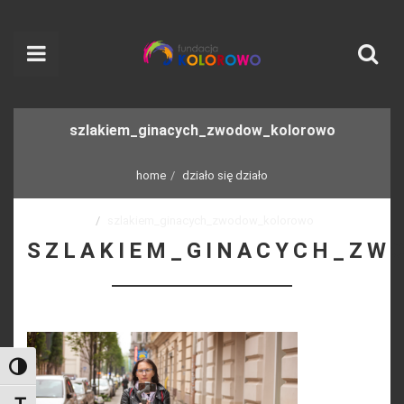
szlakiem_ginacych_zwodow_kolorowo
home
działo się działo
szlakiem_ginacych_zwodow_kolorowo
SZLAKIEM_GINACYCH_ZW
Toggle High Contrast