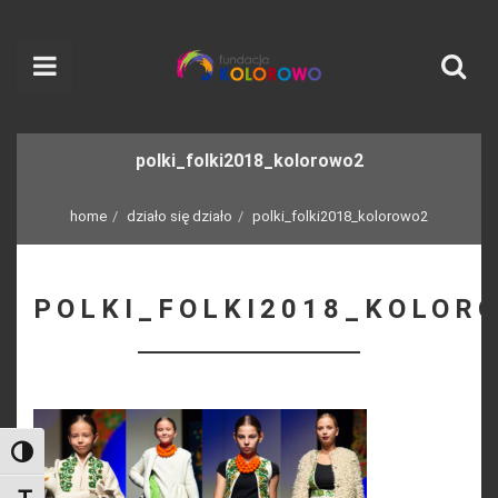
polki_folki2018_kolorowo2
home
działo się działo
polki_folki2018_kolorowo2
POLKI_FOLKI2018_KOLOR
Toggle High Contrast