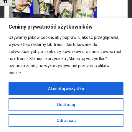
Toggle Font size
Cenimy prywatność użytkowników
Używamy plików cookie, aby poprawić jakość przeglądania,
wyświetlać reklamy lub treści dostosowane do
FUNDACJA KOLOROWO
indywidualnych potrzeb użytkowników oraz analizować ruch
na stronie. Kliknięcie przycisku „Akceptuj wszystkie”
Copyright 2016/ Autor: ThemeWisdom
oznacza zgodę na wykorzystywanie przez nas plików
cookie.
Akceptuj wszystko
Dostosuj
Odrzucać